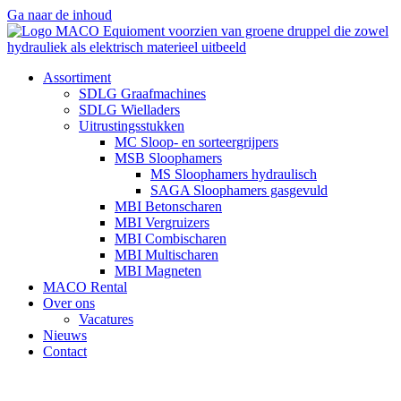
Ga naar de inhoud
Assortiment
SDLG Graafmachines
SDLG Wielladers
Uitrustingsstukken
MC Sloop- en sorteergrijpers
MSB Sloophamers
MS Sloophamers hydraulisch
SAGA Sloophamers gasgevuld
MBI Betonscharen
MBI Vergruizers
MBI Combischaren
MBI Multischaren
MBI Magneten
MACO Rental
Over ons
Vacatures
Nieuws
Contact