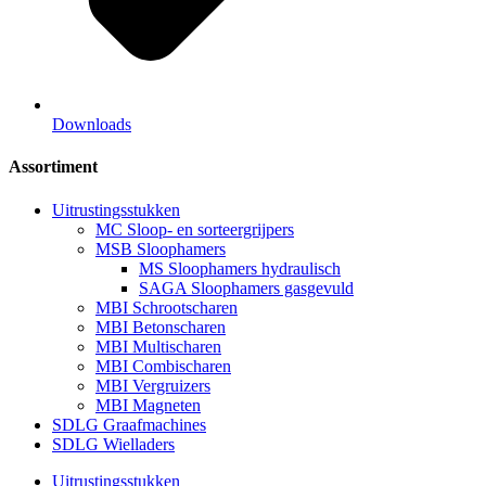
Downloads
Assortiment
Uitrustingsstukken
MC Sloop- en sorteergrijpers
MSB Sloophamers
MS Sloophamers hydraulisch
SAGA Sloophamers gasgevuld
MBI Schrootscharen
MBI Betonscharen
MBI Multischaren
MBI Combischaren
MBI Vergruizers
MBI Magneten
SDLG Graafmachines
SDLG Wielladers
Uitrustingsstukken