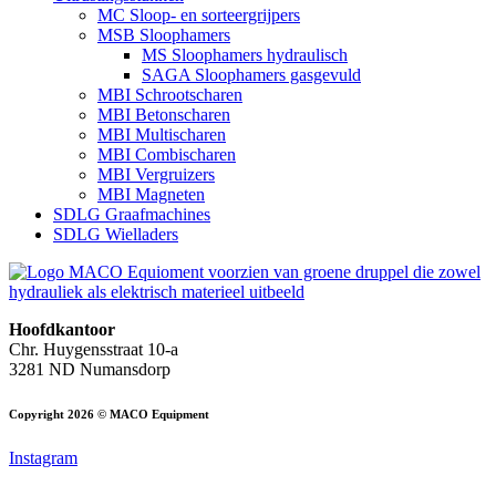
MC Sloop- en sorteergrijpers
MSB Sloophamers
MS Sloophamers hydraulisch
SAGA Sloophamers gasgevuld
MBI Schrootscharen
MBI Betonscharen
MBI Multischaren
MBI Combischaren
MBI Vergruizers
MBI Magneten
SDLG Graafmachines
SDLG Wielladers
Hoofdkantoor
Chr. Huygensstraat 10-a
3281 ND Numansdorp
Copyright 2026 © MACO Equipment
Instagram