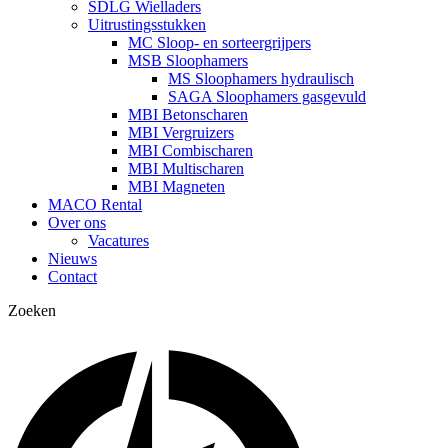
SDLG Wielladers
Uitrustingsstukken
MC Sloop- en sorteergrijpers
MSB Sloophamers
MS Sloophamers hydraulisch
SAGA Sloophamers gasgevuld
MBI Betonscharen
MBI Vergruizers
MBI Combischaren
MBI Multischaren
MBI Magneten
MACO Rental
Over ons
Vacatures
Nieuws
Contact
Zoeken